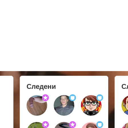
Следени
С