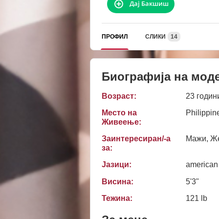
Дај Бакшиш
ПРОФИЛ
СЛИКИ
14
Биографија на мод
Возраст:
23 годин
Место на
Philippin
Живеење:
Заинтересиран/-а
Мажи, Ж
за:
Јазици:
american
Висина:
5'3"
Тежина:
121 lb