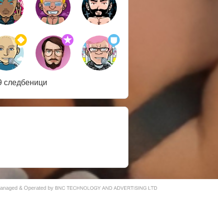
9 следбеници
 Managed & Operated by