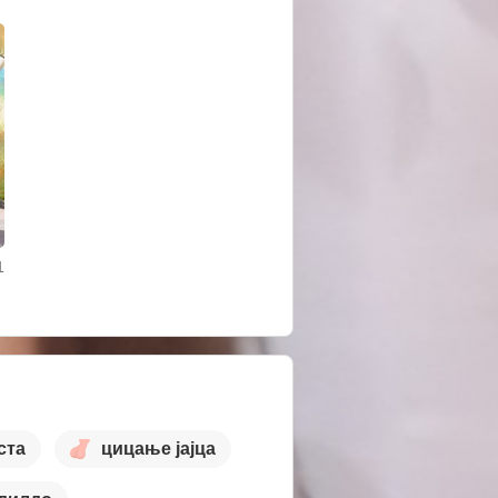
1
ста
цицање јајца