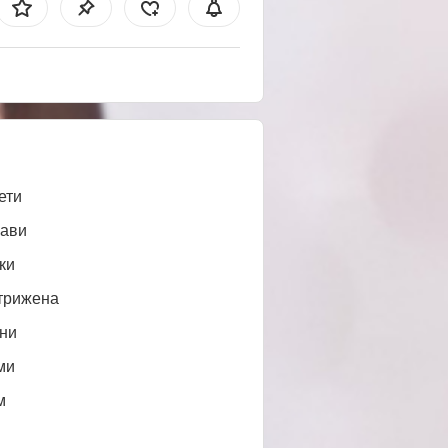
ети
ави
ки
трижена
ни
ми
м