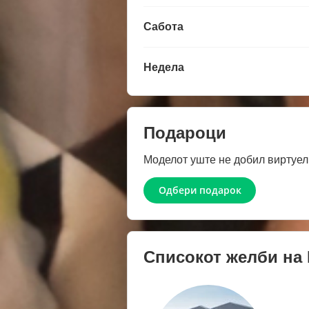
Сабота
Недела
Подароци
Моделот уште не добил виртуел
Одбери подарок
Списокот желби на