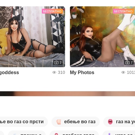
БЕСПЛАТНО
БЕСПЛАТНО
2
7
goddess
My Photos
310
101
ње во газ со прсти
ебење во газ
газ на у