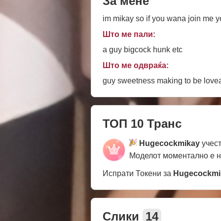
За мене
im mikay so if you wana join me yo
Што ме пали:
a guy bigcock hunk etc
Што ме одвраќа:
guy sweetness making to be love
ТОП 10 Транс
Hugecockmikay
учест
Моделот моментално е 
Испрати Токени за
Hugecockmi
Слики
14