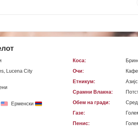
елот
и
Коса:
Брин
es, Lucena City
Очи:
Кафе
Етникум:
Азијс
ени
Срамни Влакна:
Потс
Обем на гради:
Сред
Ерменски
Газе:
Голе
Пенис:
Голе