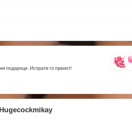
ни подароци. Испрати го првиот!
Hugecockmikay