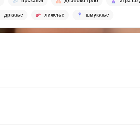
прскање
длабоко грло
игра со
дркање
лижење
шмукање