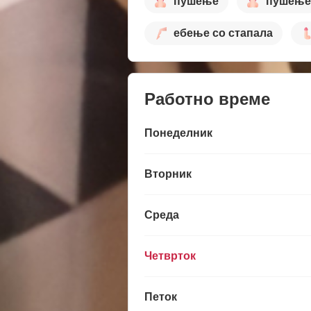
пушење
пушење
ебење со стапала
Работно време
Понеделник
Вторник
Среда
Четврток
Петок