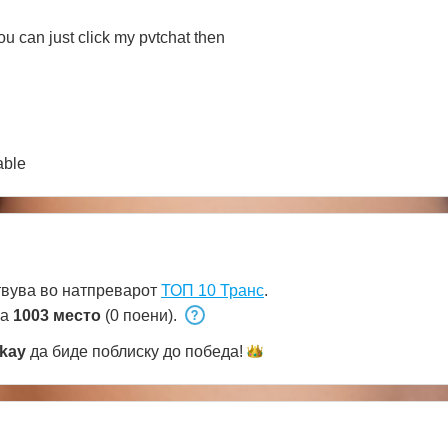
u can just click my pvtchat then
able
вува во натпреварот
ТОП 10 Транс
.
на
1003 место
(0 поени).
kay
да биде поблиску до
победа!