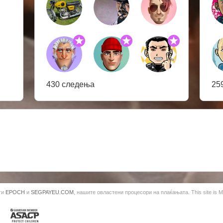
430 следења
25
ги
EPOCH
и
SEGPAYEU.COM
, нашите овластени процесори на плаќањата. This site is