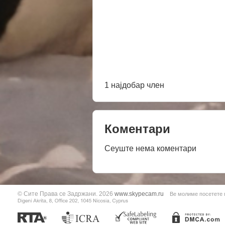
1 најдобар член
Коментари
Сеуште нема коментари
© Сите Права се Задржани. 2026
www.skypecam.ru
Ве молиме посетете 