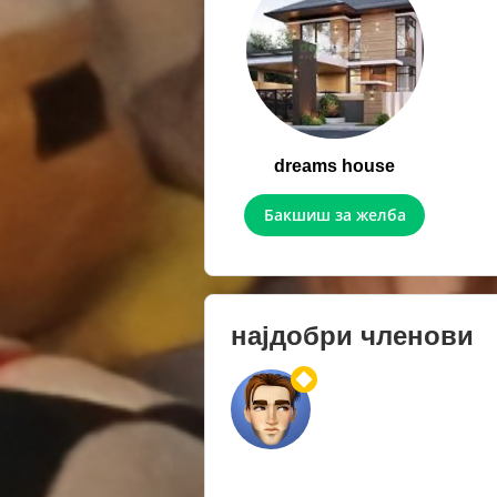
dreams house
Бакшиш за желба
најдобри членови