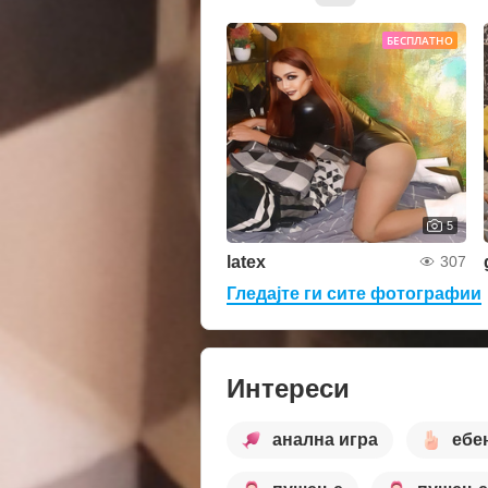
БЕСПЛАТНО
5
latex
307
Гледајте ги сите фотографии
Интереси
анална игра
ебе